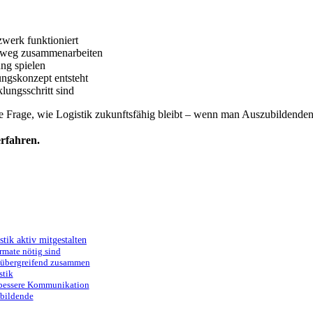
zwerk funktioniert
nweg zusammenarbeiten
ng spielen
ungskonzept entsteht
ungsschritt sind
Frage, wie Logistik zukunftsfähig bleibt – wenn man Auszubildenden
rfahren.
ik aktiv mitgestalten
rmate nötig sind
kübergreifend zusammen
stik
h bessere Kommunikation
ubildende