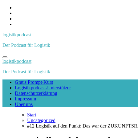
Zum
Inhalt
springen
logistikpodcast
Der Podcast für Logistik
logistikpodcast
Der Podcast für Logistik
Gratis Prompt-Kurs
Logistikpodcast-Unterstützer
Datenschutzerklärung
Impressum
Über uns
Start
Uncategorized
#12 Logistik auf den Punkt: Das war der ZUKUNFT