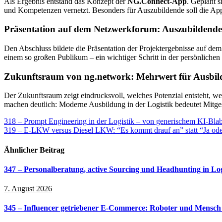
Als Ergebnis entstand das Konzept der
NG.Connect-App
. Geplant s
und Kompetenzen vernetzt. Besonders für Auszubildende soll die App 
Präsentation auf dem Netzwerkforum: Auszubildende
Den Abschluss bildete die Präsentation der Projektergebnisse auf de
einem so großen Publikum – ein wichtiger Schritt in der persönlichen
Zukunftsraum von ng.network: Mehrwert für Ausbi
Der Zukunftsraum zeigt eindrucksvoll, welches Potenzial entsteht, 
machen deutlich: Moderne Ausbildung in der Logistik bedeutet Mitge
Beitragsnavigation
318 – Prompt Engineering in der Logistik – von generischem KI-Blabl
319 – E-LKW versus Diesel LKW: “Es kommt drauf an” statt “Ja od
Ähnlicher Beitrag
347 – Personalberatung, active Sourcing und Headhunting in Lo
7. August 2026
345 – Influencer getriebener E-Commerce: Roboter und Mensch