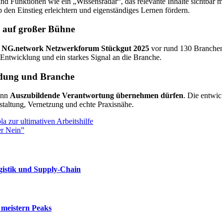
ind Funktionen wie ein „Wissensradar“, das relevante Inhalte sichtbar
den Einstieg erleichtern und eigenständiges Lernen fördern.
 auf großer Bühne
m
NG.network Netzwerkforum Stückgut 2025
vor rund 130 Branchenve
 Entwicklung und ein starkes Signal an die Branche.
ldung und Branche
wenn
Auszubildende Verantwortung übernehmen dürfen
. Die entwic
staltung, Vernetzung und echte Praxisnähe.
a zur ultimativen Arbeitshilfe
er Nein”
gistik und Supply-Chain
 meistern Peaks