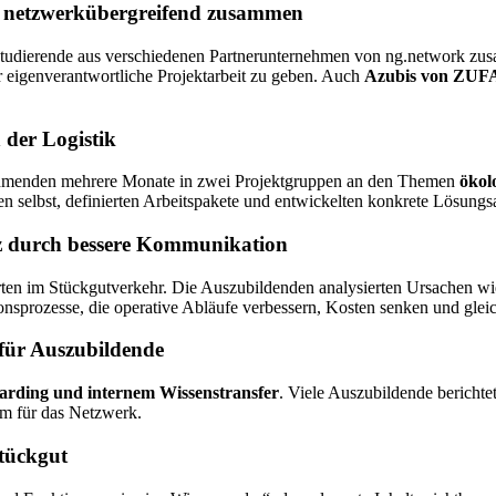
n netzwerkübergreifend zusammen
udierende aus verschiedenen Partnerunternehmen von ng.network zusamm
r eigenverantwortliche Projektarbeit zu geben. Auch
Azubis von ZU
 der Logistik
nehmenden mehrere Monate in zwei Projektgruppen an den Themen
ökol
 selbst, definierten Arbeitspakete und entwickelten konkrete Lösungsa
enz durch bessere Kommunikation
ten im Stückgutverkehr. Die Auszubildenden analysierten Ursachen wi
nsprozesse, die operative Abläufe verbessern, Kosten senken und gle
für Auszubildende
arding und internem Wissenstransfer
. Viele Auszubildende berichte
rm für das Netzwerk.
tückgut