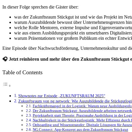
In dieser Folge sprechen die Gäster über:
was der Zukunftsraum Stückgut ist und wie das Projekt im Net
warum Auszubildende bewusst über Unternehmensgrenzen hi
welche Rolle Mentoren, externe Impulse und Eigenverantwortu
wie aus einem Ausbildungsprojekt ein umsetzbares Digitalisier
warum Präsentationen vor großem Publikum ein echter Entwickl
Eine Episode über Nachwuchsförderung, Unternehmenskultur und die 
🎧 Jetzt reinhören und mehr über den Zukunftsraum Stückgut e
Table of Contents
Shownotes zur Episode „ZUKUNFTSRAUM 2025“
Zukunftsraum von ng.network: Wie Auszubildende die Stückgutlogist
Fachkräftemangel in der Logistik: Warum neue Ausbildungsfo
Der Zukunftsraum Stückgut: Auszubildende arbeiten netzwer
Projektarbeit statt Theorie: Praxisnahe Ausbildung in der Logi
Nachhaltigkeit in der Stückgutlogistik: Mehr Effizienz durc
Onboarding und Wissenstransfer: Digitale Lösungen für Ausz
NG.Connect: App-Konzept aus dem Zukunftsraum Stückgut