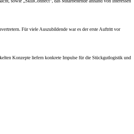
 macht, sowie „SkillConnect“, das Mitarbeitende anhand von Interessen
rtretern. Für viele Auszubildende war es der erste Auftritt vor
kelten Konzepte liefern konkrete Impulse für die Stückgutlogistik und