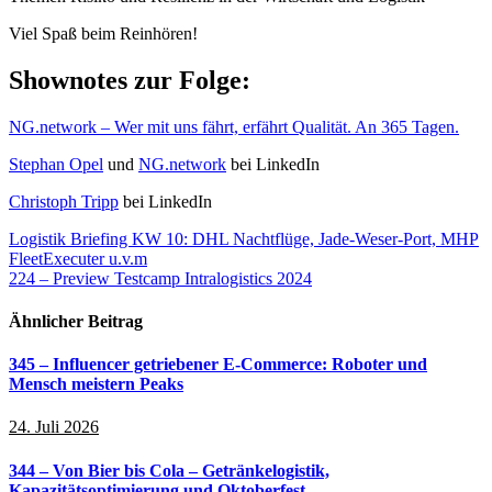
Viel Spaß beim Reinhören!
Shownotes zur Folge:
NG.network – Wer mit uns fährt, erfährt Qualität. An 365 Tagen.
Stephan Opel
und
NG.network
bei LinkedIn
Christoph Tripp
bei LinkedIn
Beitragsnavigation
Logistik Briefing KW 10: DHL Nachtflüge, Jade-Weser-Port, MHP
FleetExecuter u.v.m
224 – Preview Testcamp Intralogistics 2024
Ähnlicher Beitrag
345 – Influencer getriebener E-Commerce: Roboter und
Mensch meistern Peaks
24. Juli 2026
344 – Von Bier bis Cola – Getränkelogistik,
Kapazitätsoptimierung und Oktoberfest