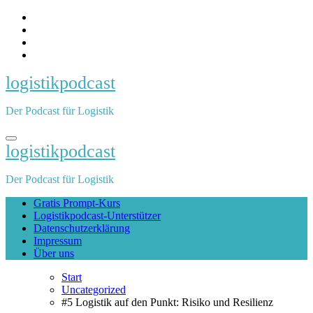
Zum
Inhalt
springen
logistikpodcast
Der Podcast für Logistik
logistikpodcast
Der Podcast für Logistik
Gratis Prompt-Kurs
Logistikpodcast-Unterstützer
Datenschutzerklärung
Impressum
Über uns
Start
Uncategorized
#5 Logistik auf den Punkt: Risiko und Resilienz