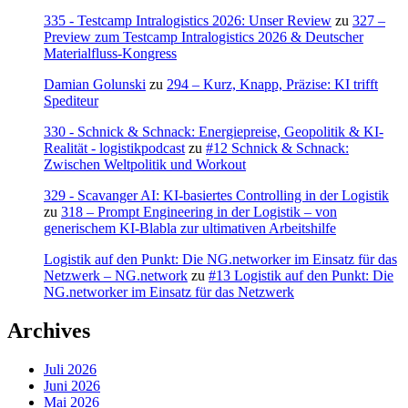
335 - Testcamp Intralogistics 2026: Unser Review
zu
327 –
Preview zum Testcamp Intralogistics 2026 & Deutscher
Materialfluss-Kongress
Damian Golunski
zu
294 – Kurz, Knapp, Präzise: KI trifft
Spediteur
330 - Schnick & Schnack: Energiepreise, Geopolitik & KI-
Realität - logistikpodcast
zu
#12 Schnick & Schnack:
Zwischen Weltpolitik und Workout
329 - Scavanger AI: KI-basiertes Controlling in der Logistik
zu
318 – Prompt Engineering in der Logistik – von
generischem KI-Blabla zur ultimativen Arbeitshilfe
Logistik auf den Punkt: Die NG.networker im Einsatz für das
Netzwerk – NG.network
zu
#13 Logistik auf den Punkt: Die
NG.networker im Einsatz für das Netzwerk
Archives
Juli 2026
Juni 2026
Mai 2026