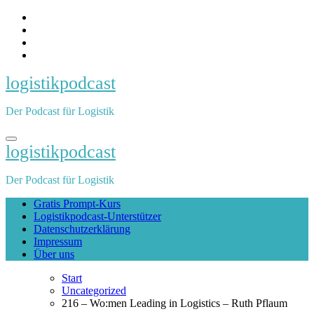
Zum
Inhalt
springen
logistikpodcast
Der Podcast für Logistik
logistikpodcast
Der Podcast für Logistik
Gratis Prompt-Kurs
Logistikpodcast-Unterstützer
Datenschutzerklärung
Impressum
Über uns
Start
Uncategorized
216 – Wo:men Leading in Logistics – Ruth Pflaum