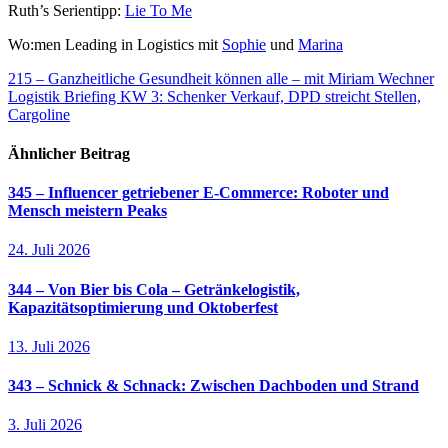
Ruth’s Serientipp:
Lie To Me
Wo:men Leading in Logistics mit
Sophie
und
Marina
Beitragsnavigation
215 – Ganzheitliche Gesundheit können alle – mit Miriam Wechner
Logistik Briefing KW 3: Schenker Verkauf, DPD streicht Stellen,
Cargoline
Ähnlicher Beitrag
345 – Influencer getriebener E-Commerce: Roboter und
Mensch meistern Peaks
24. Juli 2026
344 – Von Bier bis Cola – Getränkelogistik,
Kapazitätsoptimierung und Oktoberfest
13. Juli 2026
343 – Schnick & Schnack: Zwischen Dachboden und Strand
3. Juli 2026