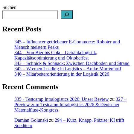
Suchen
Recent Posts
345 – Influencer getriebener E-Commerce: Roboter und
Mensch meistern Peaks
344 – Von Bier bis Cola – Getränkelogistik,
Kapazitätsoptimierung und Oktoberfest
343 – Schnick & Schnack: Zwischen Dachboden und Strand
342 – Wo:men Leading in Logistics – Anike Murrenhoff
340 – Mitarbeiterorientierung in der Logistik 2026
Recent Comments
335 - Testcamp Intralogistics 2026: Unser Review
zu
327 –
Preview zum Testcamp Intralogistics 2026 & Deutscher
Materialfluss-Kongress
Damian Golunski
zu
294 – Kurz, Knapp, Präzise: KI trifft
Spediteur