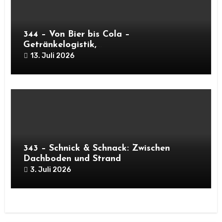
344 – Von Bier bis Cola –
Getränkelogistik,
Kapazitätsoptimierung und Oktoberfest
13. Juli 2026
343 – Schnick & Schnack: Zwischen
Dachboden und Strand
3. Juli 2026