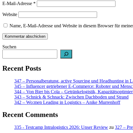
E-Mail-Adresse
*
Website
Name, E-Mail-Adresse und Website in diesem Browser für meine
Suchen
Recent Posts
347 – Personalberatung, active Sourcing und Headhunting in 
345 – Influencer getriebener E-Commerce: Roboter und Mensc
344 – Von Bier bis Cola – Getränkelogistik, Kapazitätsoptimie
343 – Schnick & Schnack: Zwischen Dachboden und Strand
342 – Wo:men Leading in Logistics – Anike Murrenhoff
Recent Comments
335 - Testcamp Intralogistics 2026: Unser Review
zu
327 – Pre