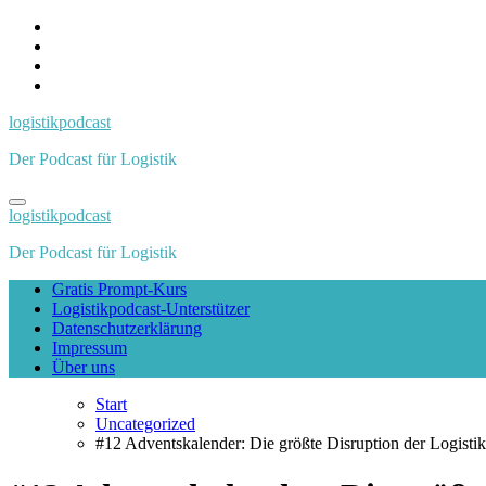
Zum
Inhalt
springen
logistikpodcast
Der Podcast für Logistik
logistikpodcast
Der Podcast für Logistik
Gratis Prompt-Kurs
Logistikpodcast-Unterstützer
Datenschutzerklärung
Impressum
Über uns
Start
Uncategorized
#12 Adventskalender: Die größte Disruption der Logistik fi