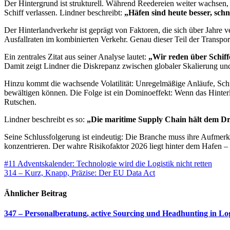
Der Hintergrund ist strukturell. Während Reedereien weiter wachsen, 
Schiff verlassen. Lindner beschreibt:
„Häfen sind heute besser, schne
Der Hinterlandverkehr ist geprägt von Faktoren, die sich über Jahre v
Ausfallraten im kombinierten Verkehr. Genau dieser Teil der Transport
Ein zentrales Zitat aus seiner Analyse lautet:
„Wir reden über Schiff
Damit zeigt Lindner die Diskrepanz zwischen globaler Skalierung und 
Hinzu kommt die wachsende Volatilität: Unregelmäßige Anläufe, Schif
bewältigen können. Die Folge ist ein Dominoeffekt: Wenn das Hinterla
Rutschen.
Lindner beschreibt es so:
„Die maritime Supply Chain hält dem Dr
Seine Schlussfolgerung ist eindeutig: Die Branche muss ihre Aufmerks
konzentrieren. Der wahre Risikofaktor 2026 liegt hinter dem Hafen – d
Beitragsnavigation
#11 Adventskalender: Technologie wird die Logistik nicht retten
314 – Kurz, Knapp, Präzise: Der EU Data Act
Ähnlicher Beitrag
347 – Personalberatung, active Sourcing und Headhunting in Lo