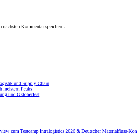
n nächsten Kommentar speichern.
Logistik und Supply-Chain
h meistern Peaks
rung und Oktoberfest
view zum Testcamp Intralogistics 2026 & Deutscher Materialfluss-Kon