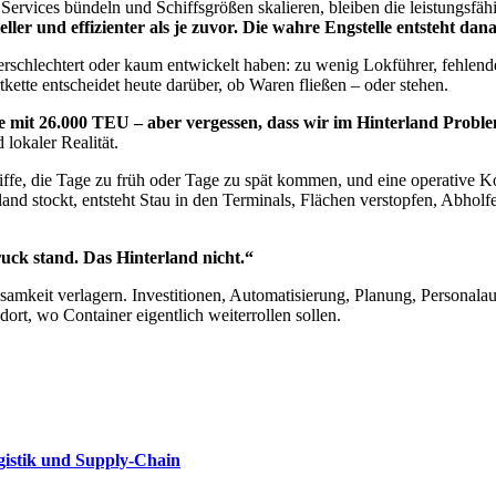
Services bündeln und Schiffsgrößen skalieren, bleiben die leistungsfäh
ller und effizienter als je zuvor. Die wahre Engstelle entsteht dan
erschlechtert oder kaum entwickelt haben: zu wenig Lokführer, fehlende
kette entscheidet heute darüber, ob Waren fließen – oder stehen.
e mit 26.000 TEU – aber vergessen, dass wir im Hinterland Probl
lokaler Realität.
fe, die Tage zu früh oder Tage zu spät kommen, und eine operative Kom
nd stockt, entsteht Stau in den Terminals, Flächen verstopfen, Abholf
uck stand. Das Hinterland nicht.“
amkeit verlagern. Investitionen, Automatisierung, Planung, Personalau
ort, wo Container eigentlich weiterrollen sollen.
gistik und Supply-Chain