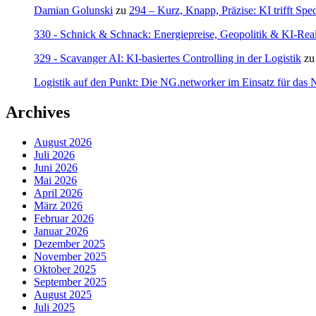
Damian Golunski
zu
294 – Kurz, Knapp, Präzise: KI trifft Sped
330 - Schnick & Schnack: Energiepreise, Geopolitik & KI-Realit
329 - Scavanger AI: KI-basiertes Controlling in der Logistik
z
Logistik auf den Punkt: Die NG.networker im Einsatz für da
Archives
August 2026
Juli 2026
Juni 2026
Mai 2026
April 2026
März 2026
Februar 2026
Januar 2026
Dezember 2025
November 2025
Oktober 2025
September 2025
August 2025
Juli 2025