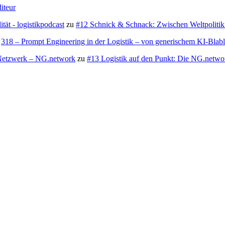
iteur
ät - logistikpodcast
zu
#12 Schnick & Schnack: Zwischen Weltpoliti
u
318 – Prompt Engineering in der Logistik – von generischem KI-Blabla
s Netzwerk – NG.network
zu
#13 Logistik auf den Punkt: Die NG.networ