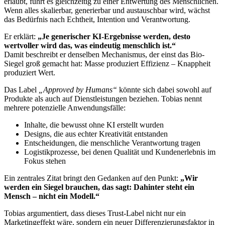
erlaubt, führt es gleichzeitig zu einer Entwertung des Menschlichen.
Wenn alles skalierbar, generierbar und austauschbar wird, wächst
das Bedürfnis nach Echtheit, Intention und Verantwortung.
Er erklärt:
„Je generischer KI-Ergebnisse werden, desto
wertvoller wird das, was eindeutig menschlich ist.“
Damit beschreibt er denselben Mechanismus, der einst das Bio-
Siegel groß gemacht hat: Masse produziert Effizienz – Knappheit
produziert Wert.
Das Label
„Approved by Humans“
könnte sich dabei sowohl auf
Produkte als auch auf Dienstleistungen beziehen. Tobias nennt
mehrere potenzielle Anwendungsfälle:
Inhalte, die bewusst ohne KI erstellt wurden
Designs, die aus echter Kreativität entstanden
Entscheidungen, die menschliche Verantwortung tragen
Logistikprozesse, bei denen Qualität und Kundenerlebnis im
Fokus stehen
Ein zentrales Zitat bringt den Gedanken auf den Punkt:
„Wir
werden ein Siegel brauchen, das sagt: Dahinter steht ein
Mensch – nicht ein Modell.“
Tobias argumentiert, dass dieses Trust-Label nicht nur ein
Marketingeffekt wäre, sondern ein neuer Differenzierungsfaktor in