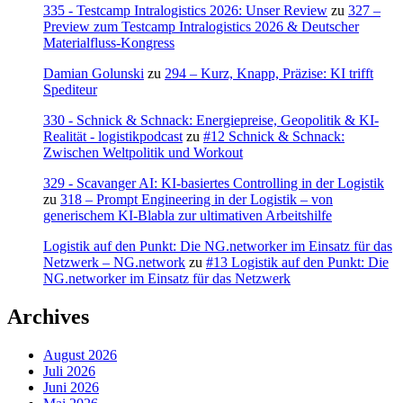
335 - Testcamp Intralogistics 2026: Unser Review
zu
327 –
Preview zum Testcamp Intralogistics 2026 & Deutscher
Materialfluss-Kongress
Damian Golunski
zu
294 – Kurz, Knapp, Präzise: KI trifft
Spediteur
330 - Schnick & Schnack: Energiepreise, Geopolitik & KI-
Realität - logistikpodcast
zu
#12 Schnick & Schnack:
Zwischen Weltpolitik und Workout
329 - Scavanger AI: KI-basiertes Controlling in der Logistik
zu
318 – Prompt Engineering in der Logistik – von
generischem KI-Blabla zur ultimativen Arbeitshilfe
Logistik auf den Punkt: Die NG.networker im Einsatz für das
Netzwerk – NG.network
zu
#13 Logistik auf den Punkt: Die
NG.networker im Einsatz für das Netzwerk
Archives
August 2026
Juli 2026
Juni 2026