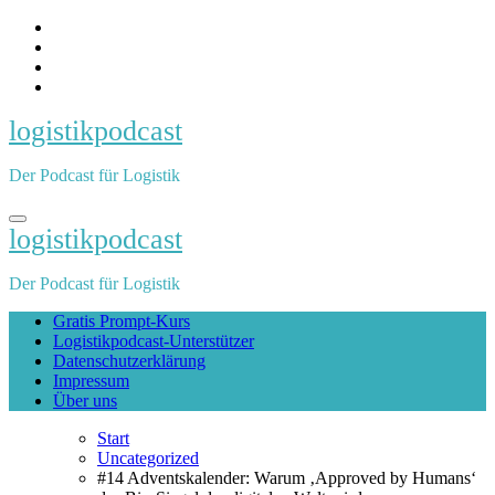
Zum
Inhalt
springen
logistikpodcast
Der Podcast für Logistik
logistikpodcast
Der Podcast für Logistik
Gratis Prompt-Kurs
Logistikpodcast-Unterstützer
Datenschutzerklärung
Impressum
Über uns
Start
Uncategorized
#14 Adventskalender: Warum ‚Approved by Humans‘