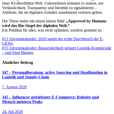
einer KI-überfüllten Welt. Unternehmen könnten es nutzen, um
Verlässlichkeit, Transparenz und Identität zu signalisieren –
Attribute, die im digitalen Zeitalter zunehmend verloren gehen.
Die These endet mit einem klaren Bild:
„Approved by Humans
wird das Bio-Siegel der digitalen Welt.“
Ein Prädikat für alles, was nicht optimiert, sondern gemeint ist.
Beitragsnavigation
#13 Adventskalender: 2026 startet der echte Durchbruch der E-
LKWs
#15 Adventskalender: Bequemlichkeit steigert Logistik-Komplexität
– und frisst Margen
Ähnlicher Beitrag
347 – Personalberatung, active Sourcing und Headhunting in
Logistik und Supply-Chain
7. August 2026
345 – Influencer getriebener E-Commerce: Roboter und
Mensch meistern Peaks
24. Juli 2026