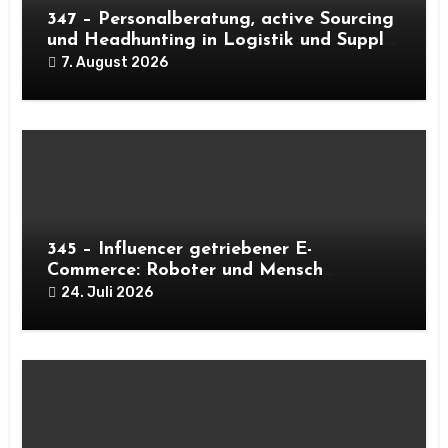
347 – Personalberatung, active Sourcing
und Headhunting in Logistik und Supply-
Chain
7. August 2026
345 – Influencer getriebener E-
Commerce: Roboter und Mensch
meistern Peaks
24. Juli 2026