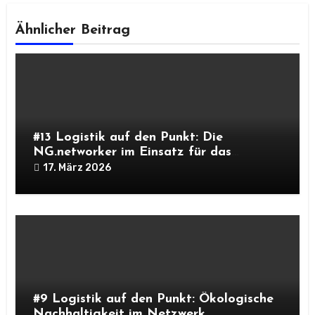
Ähnlicher Beitrag
#13 Logistik auf den Punkt: Die
NG.networker im Einsatz für das
Netzwerk
17. März 2026
#9 Logistik auf den Punkt: Ökologische
Nachhaltigkeit im Netzwerk