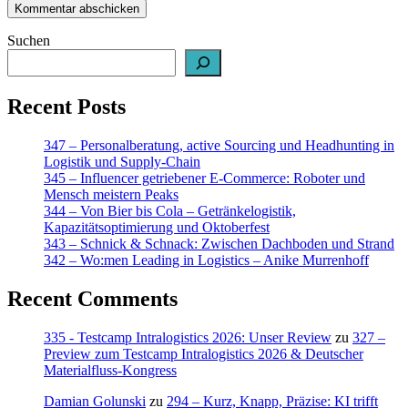
Suchen
Recent Posts
347 – Personalberatung, active Sourcing und Headhunting in
Logistik und Supply-Chain
345 – Influencer getriebener E-Commerce: Roboter und
Mensch meistern Peaks
344 – Von Bier bis Cola – Getränkelogistik,
Kapazitätsoptimierung und Oktoberfest
343 – Schnick & Schnack: Zwischen Dachboden und Strand
342 – Wo:men Leading in Logistics – Anike Murrenhoff
Recent Comments
335 - Testcamp Intralogistics 2026: Unser Review
zu
327 –
Preview zum Testcamp Intralogistics 2026 & Deutscher
Materialfluss-Kongress
Damian Golunski
zu
294 – Kurz, Knapp, Präzise: KI trifft