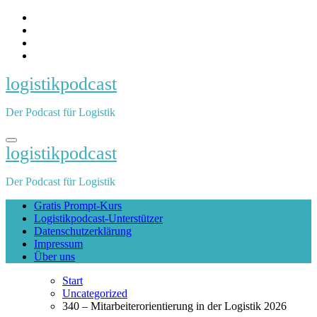
Zum
Inhalt
springen
logistikpodcast
Der Podcast für Logistik
logistikpodcast
Der Podcast für Logistik
Gratis Prompt-Kurs
Logistikpodcast-Unterstützer
Datenschutzerklärung
Impressum
Über uns
Start
Uncategorized
340 – Mitarbeiterorientierung in der Logistik 2026