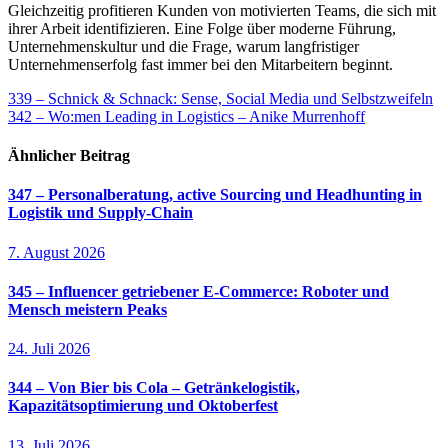
Gleichzeitig profitieren Kunden von motivierten Teams, die sich mit
ihrer Arbeit identifizieren. Eine Folge über moderne Führung,
Unternehmenskultur und die Frage, warum langfristiger
Unternehmenserfolg fast immer bei den Mitarbeitern beginnt.
Beitragsnavigation
339 – Schnick & Schnack: Sense, Social Media und Selbstzweifeln
342 – Wo:men Leading in Logistics – Anike Murrenhoff
Ähnlicher Beitrag
347 – Personalberatung, active Sourcing und Headhunting in
Logistik und Supply-Chain
7. August 2026
345 – Influencer getriebener E-Commerce: Roboter und
Mensch meistern Peaks
24. Juli 2026
344 – Von Bier bis Cola – Getränkelogistik,
Kapazitätsoptimierung und Oktoberfest
13. Juli 2026