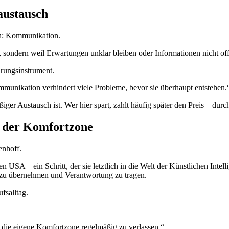
austausch
ch: Kommunikation.
d, sondern weil Erwartungen unklar bleiben oder Informationen nicht o
rungsinstrument.
mmunikation verhindert viele Probleme, bevor sie überhaupt entstehen.
ßiger Austausch ist. Wer hier spart, zahlt häufig später den Preis – du
b der Komfortzone
enhoff.
 USA – ein Schritt, der sie letztlich in die Welt der Künstlichen Intel
e zu übernehmen und Verantwortung zu tragen.
fsalltag.
n, die eigene Komfortzone regelmäßig zu verlassen.“