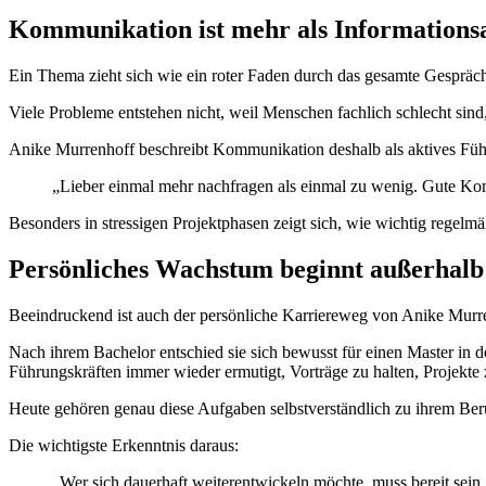
Kommunikation ist mehr als Informations
Ein Thema zieht sich wie ein roter Faden durch das gesamte Gesprä
Viele Probleme entstehen nicht, weil Menschen fachlich schlecht sin
Anike Murrenhoff beschreibt Kommunikation deshalb als aktives Füh
„Lieber einmal mehr nachfragen als einmal zu wenig. Gute Ko
Besonders in stressigen Projektphasen zeigt sich, wie wichtig regelmä
Persönliches Wachstum beginnt außerhal
Beeindruckend ist auch der persönliche Karriereweg von Anike Murr
Nach ihrem Bachelor entschied sie sich bewusst für einen Master in den
Führungskräften immer wieder ermutigt, Vorträge zu halten, Projekt
Heute gehören genau diese Aufgaben selbstverständlich zu ihrem Beru
Die wichtigste Erkenntnis daraus:
„Wer sich dauerhaft weiterentwickeln möchte, muss bereit sei