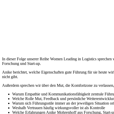
In dieser Folge unserer Reihe Women Leading in Logistics sprechen wir mit Anike Murrenhoff über moderne Führung, persönliche Entwicklung und die Herausforderungen einer jungen Führungskraft zwischen
Forschung und Start-up.
Anike berichtet, welche Eigenschaften gute Führung für sie heute 
nicht gibt.
Außerdem sprechen wir über den Mut, die Komfortzone zu verlassen
Warum Empathie und Kommunikationsfähigkeit zentrale Führ
Welche Rolle Mut, Feedback und persönliche Weiterentwicklun
Warum sich Führungsstile immer an der jeweiligen Situation ori
Weshalb Vertrauen häufig wirkungsvoller ist als Kontrolle
Welche Erfahrungen Anike Mohrenhoff aus Forschung, Start-u