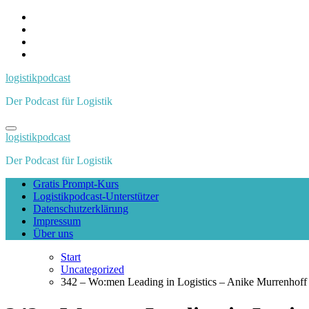
Zum
Inhalt
springen
logistikpodcast
Der Podcast für Logistik
logistikpodcast
Der Podcast für Logistik
Gratis Prompt-Kurs
Logistikpodcast-Unterstützer
Datenschutzerklärung
Impressum
Über uns
Start
Uncategorized
342 – Wo:men Leading in Logistics – Anike Murrenhoff