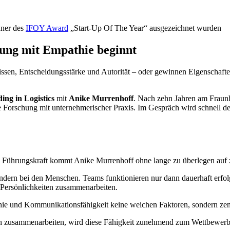
nner des
IFOY Award
„Start-Up Of The Year“ ausgezeichnet wurden
ng mit Empathie beginnt
wissen, Entscheidungsstärke und Autorität – oder gewinnen Eigenscha
ng in Logistics
mit
Anike Murrenhoff
. Nach zehn Jahren am Fraunho
 Forschung mit unternehmerischer Praxis. Im Gespräch wird schnell deu
en Führungskraft kommt Anike Murrenhoff ohne lange zu überlegen auf 
dern bei den Menschen. Teams funktionieren nur dann dauerhaft erfolg
 Persönlichkeiten zusammenarbeiten.
thie und Kommunikationsfähigkeit keine weichen Faktoren, sondern ze
pen zusammenarbeiten, wird diese Fähigkeit zunehmend zum Wettbewerbs