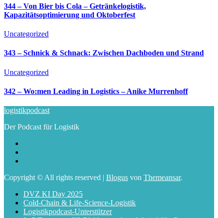
344 – Von Bier bis Cola – Getränkelogistik,
Kapazitätsoptimierung und Oktoberfest
Uncategorized
343 – Schnick & Schnack: Zwischen Dachboden und Strand
Uncategorized
342 – Wo:men Leading in Logistics – Anike Murrenhoff
logistikpodcast
Der Podcast für Logistik
Copyright © All rights reserved
|
Blogus
von
Themeansar
.
DVZ KI Day 2025
Cold-Chain & Life-Science-Logistik
Logistikpodcast-Unterstützer